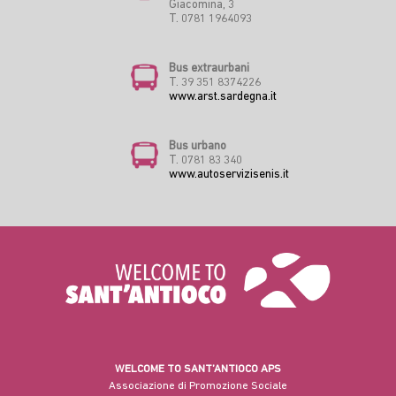
Giacomina, 3
T. 0781 1964093
Bus extraurbani
T. 39 351 8374226
www.arst.sardegna.it
Bus urbano
T. 0781 83 340
www.autoservizisenis.it
WELCOME TO SANT’ANTIOCO APS
Associazione di Promozione Sociale