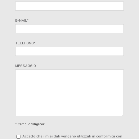
E-MAIL*
TELEFONO*
MESSAGGIO
* Campi obbligatori
Accetto che i miei dati vengano utilizzati in conformità con