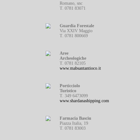
Romano, snc
T. 0781 83071
Guardia Forestale
Via XXIV Maggio
T. 0781 800669
Aree
Archeologiche
T. 0781 82105
www.mabsantantioco.it
Porticciolo
Turistico
T. 349 6473099
www.shardanashipping.com
Farmacia Basciu
Piazza Italia, 19
T. 0781 83003