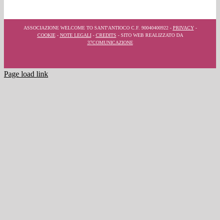
ASSOCIAZIONE WELCOME TO SANT'ANTIOCO C.F. 90040400922 -
PRIVACY
-
COOKIE
-
NOTE LEGALI
-
CREDITS
- SITO WEB REALIZZATO DA
37COMUNICAZIONE
Page load link